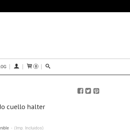
LOG
0
do cuello halter
nible
-
(Imp. Incluidos)