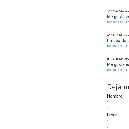
#11466
Alejand
Me gusta e
Responder
·
4 
#11467
Alejand
Prueba de 
Responder
·
4 
#11468
Alejand
Me gusta e
Responder
·
4 
Deja u
Nombre
Email