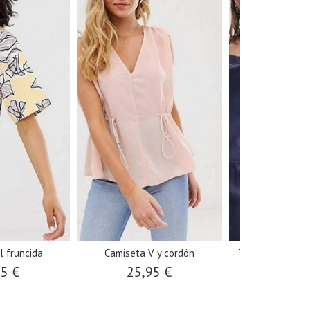
l fruncida
Camiseta V y cordón
Top desbocado 
95 €
25,95 €
28,9