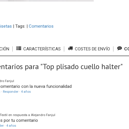
isetas
|
Tags:
|
Comentarios
CIÓN
CARACTERÍSTICAS
COSTES DE ENVÍO
CO
ntarios para "Top plisado cuello halter"
ro Fanjul
comentario con la nueva funcionalidad
s
·
Responder
·
4 años
Textil en respuesta a Alejandro Fanjul
as por tu comentario
der
·
4 años