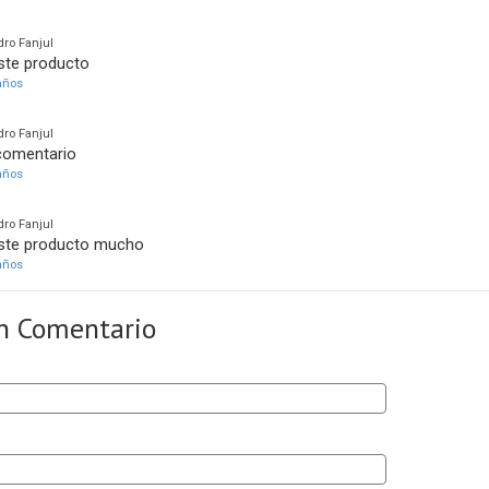
ro Fanjul
ste producto
años
ro Fanjul
comentario
años
ro Fanjul
ste producto mucho
años
n Comentario