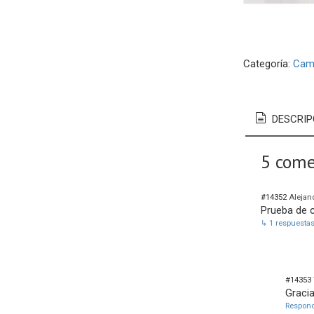
Categoría:
Cam
DESCRIP
5 come
#14352
Alejand
Prueba de 
↳ 1 respuesta
#14353
Graci
Respon