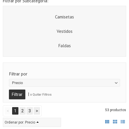
Filtrar por Subcategoría:
Camisetas
Vestidos
Faldas
Filtrar por
Precio
|
x Quitar Filtros
53 productos
<
1
2
3
>
Ordenar por:
Precio