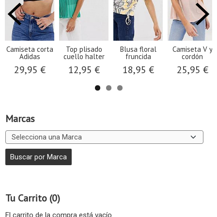
Camiseta corta
Top plisado
Blusa floral
Camiseta V y
Adidas
cuello halter
fruncida
cordón
29,95 €
12,95 €
18,95 €
25,95 €
Marcas
Tu Carrito (0)
El carrito de la compra está vacío