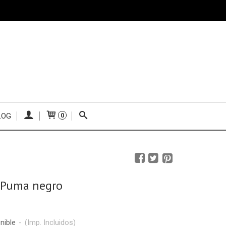
LOG
0
 Puma negro
nible
-
(Imp. Incluidos)