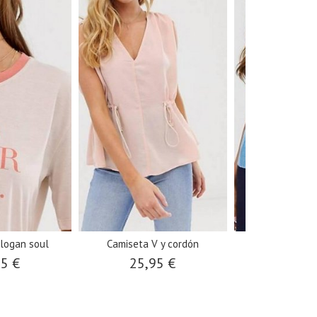
logan soul
Camiseta V y cordón
Camiseta azu
95 €
25,95 €
22,9