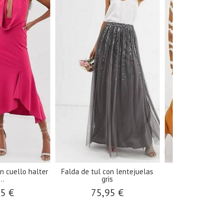
n cuello halter
Falda de tul con lentejuelas
Falda midi
..
gris
38,9
95 €
75,95 €