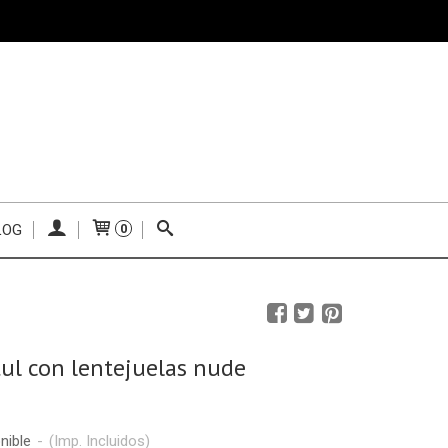
LOG
0
tul con lentejuelas nude
nible
-
(Imp. Incluidos)