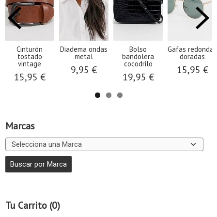
Cinturón
Diadema ondas
Bolso
Gafas redondas
tostado
metal
bandolera
doradas
vintage
cocodrilo
9,95 €
15,95 €
15,95 €
19,95 €
Marcas
Tu Carrito (0)