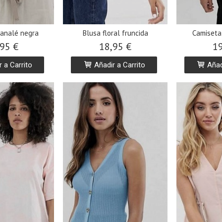
canalé negra
Blusa floral fruncida
Camiseta
95 €
18,95 €
19
 a Carrito
Añadir a Carrito
Añadi