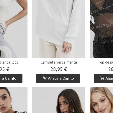
blanca logo
Camiseta verde menta
Top de p
95 €
28,95 €
28
 a Carrito
Añadir a Carrito
Añadi