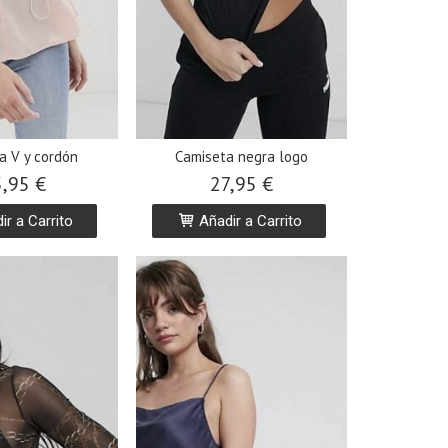
a V y cordón
Camiseta negra logo
,95 €
27,95 €
r a Carrito
Añadir a Carrito