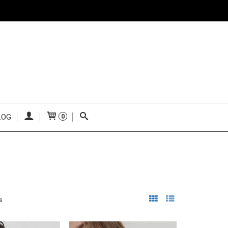
LOG
0
s