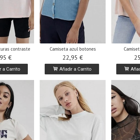
turas contraste
Camiseta azul botones
Camiset
95 €
22,95 €
25
 a Carrito
Añadir a Carrito
Añadi